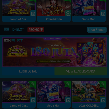
Lamp of Cor...
Chinchirorin
Soda Man
IDNSLOT
PROMO
Lihat Semua
Lamp of Cor...
Soda Man
2026 GOLDEN...