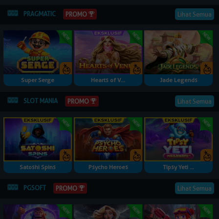
PRAGMATIC
PROMO
Lihat Semua
Super Serge
Hearts of V...
Jade Legends
SLOT MANIA
PROMO
Lihat Semua
Satoshi Spins
Psycho Heroes
Tipsy Yeti ...
PGSOFT
PROMO
Lihat Semua