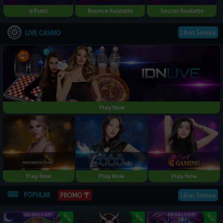
9 Putts
Bounce Roulette
Soccer Roulette
Lihat Semua
LIVE CASINO
Play Now
Play Now
Play Now
Play Now
POPULAR
PROMO
Lihat Semua