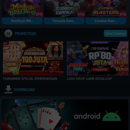
Monkeys Wil...
Tornado Ram...
Zombie Blas...
Lihat Semua
PROMOTION
TURNAMEN SPECIAL KEMERDEKAAN
CASH DROP GAME EKSKLUSIF
DOWNLOAD