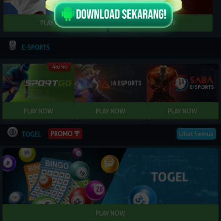
E-SPORTS
PROMO
Lihat Semua
TOGEL