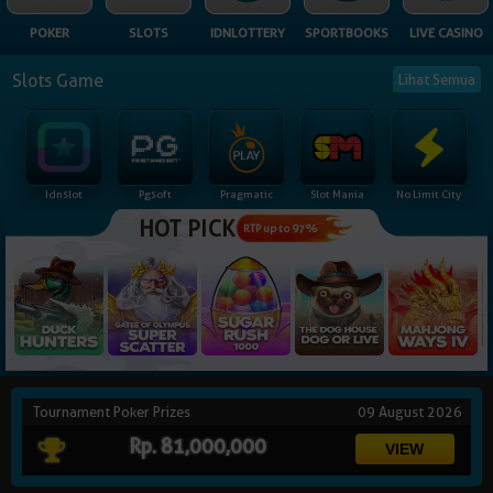
NEW
POKER
SLOTS
IDNLOTTERY
SPORTBOOKS
LIVE CASINO
TANGKAS
RTP
Slots Game
Lihat Semua
DEPOSIT
WITHDRAW
Idnslot
Pgsoft
Pragmatic
Slot Mania
No Limit City
PROMOSI
HOT PICK
RTP up to 97%
DOWNLOAD
REFERRAL
JACKPOT
Tournament Poker Prizes
09 August 2026
VIP MEMBER
Rp. 81,000,000
HUBUNGI KAMI